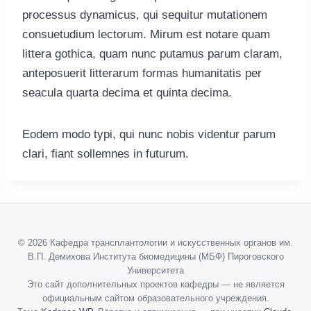
processus dynamicus, qui sequitur mutationem
consuetudium lectorum. Mirum est notare quam
littera gothica, quam nunc putamus parum claram,
anteposuerit litterarum formas humanitatis per
seacula quarta decima et quinta decima.
Eodem modo typi, qui nunc nobis videntur parum
clari, fiant sollemnes in futurum.
© 2026 Кафедра трансплантологии и искусственных органов им.
В.П. Демихова Института биомедицины (МБФ) Пироговского
Университета
Это сайт дополнительных проектов кафедры — не является
официальным сайтом образовательного учреждения.