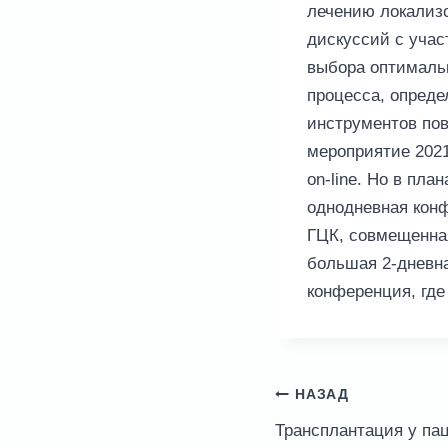
лечению локализо
дискуссий с уча
выбора оптимальн
процесса, опреде
инструментов по
мероприятие 2021
on-line. Но в пл
однодневная кон
ГЦК, совмещенная
большая 2-дневн
конференция, где
Навигация
НАЗАД
по
Трансплантация у паци