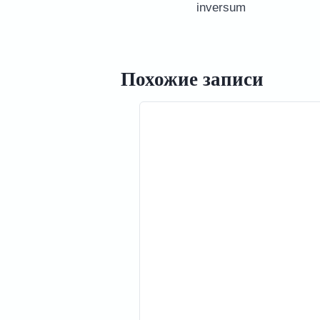
записям
inversum
Похожие записи