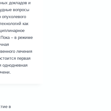
вных докладов и
рудные вопросы
о опухолевого
технологий как
сциплинарное
 Пока – в режиме
очная
венного лечения
остоится первая
я однодневная
ечени.
тие в