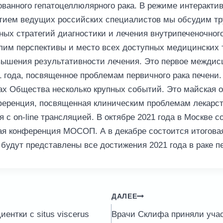
ванного гепатоцеллюлярного рака. В режиме интеракти
стием ведущих российских специалистов мы обсудим т
ых стратегий диагностики и лечения внутрипеченочног
лим перспективы и место всех доступных медицинских 
вышения результативности лечения. Это первое межди
 года, посвященное проблемам первичного рака печени.
анах Общества несколько крупных событий. Это майская 
ференция, посвященная клиническим проблемам лекарст
 с on-line трансляцией. В октябре 2021 года в Москве с
ая конференция МОСОП. А в декабре состоится итогова
 будут представлены все достижения 2021 года в раке п
ДАЛЕЕ
ентки с situs viscerus
Врачи Склифа приняли учас