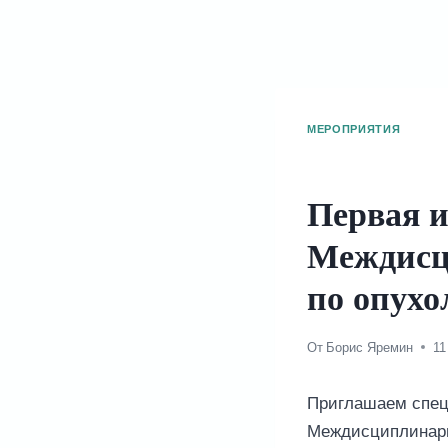
МЕРОПРИЯТИЯ
Первая 
Междисц
по опух
От
Борис Яремин
11
Приглашаем спец
Междисциплинарн