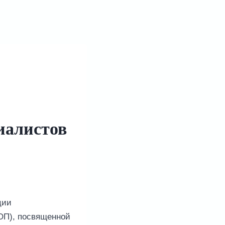
иалистов
ции
ОП), посвященной