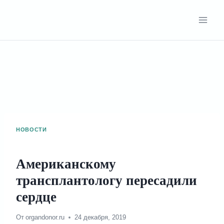
Перейти
к
содержимому
НОВОСТИ
Американскому
трансплантологу пересадили
сердце
От
organdonor.ru
24 декабря, 2019